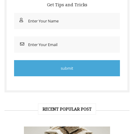
Get Tips and Tricks
RECENT POPULAR POST