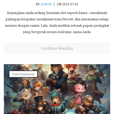
BY
ADMIN
|
ON 2023-07-05
Bayangkan Anda sedang bermain slot seperti biasa—menikmati
gulungan berputar, menikmati tema favorit, dan merasakan setiap
momen dengan santai. Lalu, Anda melihat sebuah papan peringkat
yang bergerak secara real-time, nama Anda.
Continue Reading
Entertainment