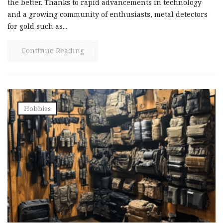
the better. Thanks to rapid advancements in technology
and a growing community of enthusiasts, metal detectors
for gold such as...
Continue Reading
Hobbies