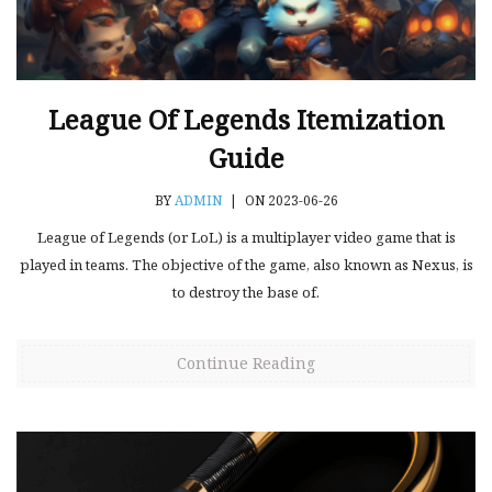
League Of Legends Itemization
Guide
BY
ADMIN
|
ON 2023-06-26
League of Legends (or LoL) is a multiplayer video game that is
played in teams. The objective of the game, also known as Nexus, is
to destroy the base of.
Continue Reading