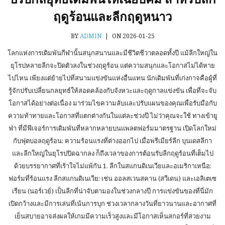
ฤดูร้อนและลีกฤดูหนาว
BY
ADMIN
|
ON 2026-01-25
โลกแห่งการเดิมพันกีฬานั้นสนุกสนานและมีชีวิตชีวาตลอดทั้งปี แม้ลีกใหญ่ใน
ยุโรปหลายลีกจะปิดตัวลงในช่วงฤดูร้อน แต่ความสนุกและโอกาสไม่ได้หาย
ไปไหน เพียงแต่ย้ายไปที่สนามแข่งขันแห่งอื่นแทน นักเดิมพันที่เก่งกาจคือผู้ที่
รู้จักปรับเปลี่ยนกลยุทธ์ให้สอดคล้องกับจังหวะและฤดูกาลแข่งขัน เพื่อที่จะจับ
โอกาสได้อย่างต่อเนื่อง มาร่วมไขความลับและปรับแผนของคุณเพื่อรับมือกับ
ความท้าทายและโอกาสที่แตกต่างกันในแต่ละช่วงปี ไม่ว่าคุณจะใช้ ทางเข้ายู
ฟ่า ที่มีฟีเจอร์การเดิมพันที่หลากหลายบนแพลตฟอร์มมาตรฐาน เปิดโลกใหม่
กับฟุตบอลฤดูร้อน: ความร้อนแรงที่ต่างออกไป เมื่อพรีเมียร์ลีก บุนเดสลีกา
และลีกใหญ่ในยุโรปปิดฉากลง ก็ถึงเวลาของการต้อนรับลีกฤดูร้อนที่เต็มไป
ด้วยบรรยากาศที่เร้าใจไม่แพ้กัน 1. ลีกในสแกนดิเนเวียและอเมริกาเหนือ:
ฟอร์มที่ร้อนแรง ลีกสแกนดิเนเวีย: เช่น ออลสเวนสคาน (สวีเดน) และเอลิเตเซ
เรียน (นอร์เวย์) เป็นลีกที่น่าจับตามองในช่วงกลางปี การแข่งขันของที่นี่มัก
เปิดกว้างและมีการเล่นที่เน้นการบุก ช่วงเวลากลางวันที่ยาวนานและอากาศที่
เย็นสบายอาจส่งผลให้เกมมีความเร็วสูงและมีโอกาสเห็นสกอร์ที่สวยงาม