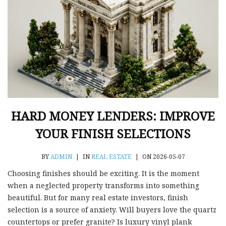
HARD MONEY LENDERS: IMPROVE
YOUR FINISH SELECTIONS
BY
ADMIN
|
IN
REAL ESTATE
|
ON 2026-05-07
Choosing finishes should be exciting. It is the moment
when a neglected property transforms into something
beautiful. But for many real estate investors, finish
selection is a source of anxiety. Will buyers love the quartz
countertops or prefer granite? Is luxury vinyl plank