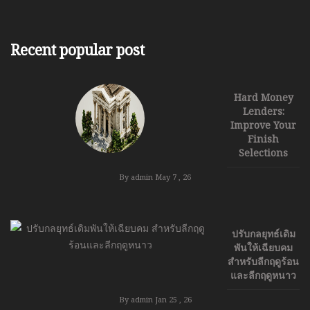
Recent popular post
Hard Money
Lenders:
Improve Your
Finish
Selections
By admin
May 7 , 26
ปรับกลยุทธ์เดิม
พันให้เฉียบคม
สำหรับลีกฤดูร้อน
และลีกฤดูหนาว
By admin
Jan 25 , 26