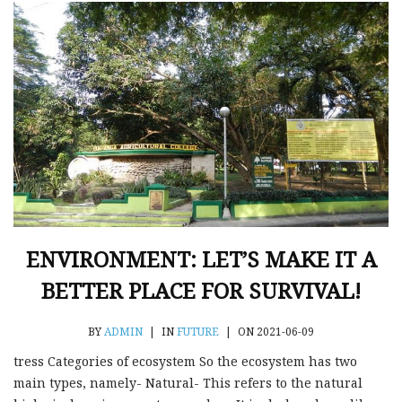
ENVIRONMENT: LET’S MAKE IT A
BETTER PLACE FOR SURVIVAL!
BY
ADMIN
|
IN
FUTURE
|
ON 2021-06-09
tress Categories of ecosystem So the ecosystem has two
main types, namely- Natural- This refers to the natural