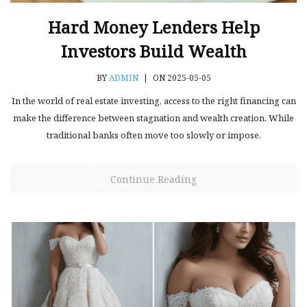
Hard Money Lenders Help
Investors Build Wealth
BY
ADMIN
|
ON 2025-05-05
In the world of real estate investing, access to the right financing can
make the difference between stagnation and wealth creation. While
traditional banks often move too slowly or impose.
Continue Reading