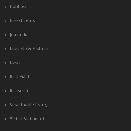
Hobbies
Investments
Journals
Lifestyle & Fashion
News
Real Estate
Research
Sustainable living
Vision Statement